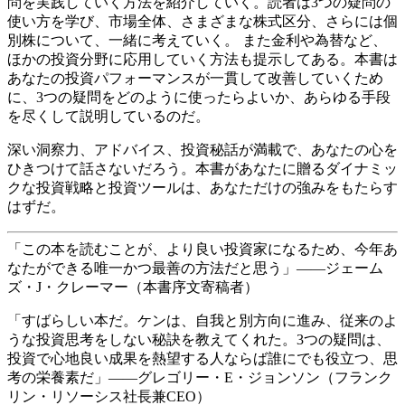
問を実践していく方法を紹介していく。読者は3つの疑問の
使い方を学び、市場全体、さまざまな株式区分、さらには個
別株について、一緒に考えていく。 また金利や為替など、
ほかの投資分野に応用していく方法も提示してある。本書は
あなたの投資パフォーマンスが一貫して改善していくため
に、3つの疑問をどのように使ったらよいか、あらゆる手段
を尽くして説明しているのだ。
深い洞察力、アドバイス、投資秘話が満載で、あなたの心を
ひきつけて話さないだろう。本書があなたに贈るダイナミッ
クな投資戦略と投資ツールは、あなただけの強みをもたらす
はずだ。
「この本を読むことが、より良い投資家になるため、今年あ
なたができる唯一かつ最善の方法だと思う」――ジェーム
ズ・J・クレーマー（本書序文寄稿者）
「すばらしい本だ。ケンは、自我と別方向に進み、従来のよ
うな投資思考をしない秘訣を教えてくれた。3つの疑問は、
投資で心地良い成果を熱望する人ならば誰にでも役立つ、思
考の栄養素だ」――グレゴリー・E・ジョンソン（フランク
リン・リソーシス社長兼CEO）