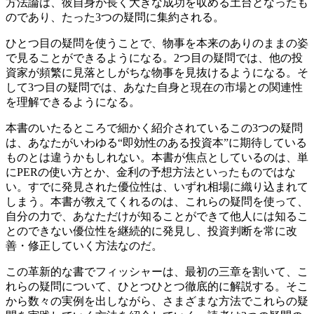
方法論は、彼自身が長く大きな成功を収める土台となったも
のであり、たった3つの疑問に集約される。
ひとつ目の疑問を使うことで、物事を本来のありのままの姿
で見ることができるようになる。2つ目の疑問では、他の投
資家が頻繁に見落としがちな物事を見抜けるようになる。そ
して3つ目の疑問では、あなた自身と現在の市場との関連性
を理解できるようになる。
本書のいたるところで細かく紹介されているこの3つの疑問
は、あなたがいわゆる“即効性のある投資本”に期待している
ものとは違うかもしれない。本書が焦点としているのは、単
にPERの使い方とか、金利の予想方法といったものではな
い。すでに発見された優位性は、いずれ相場に織り込まれて
しまう。本書が教えてくれるのは、これらの疑問を使って、
自分の力で、あなただけが知ることができて他人には知るこ
とのできない優位性を継続的に発見し、投資判断を常に改
善・修正していく方法なのだ。
この革新的な書でフィッシャーは、最初の三章を割いて、こ
れらの疑問について、ひとつひとつ徹底的に解説する。そこ
から数々の実例を出しながら、さまざまな方法でこれらの疑