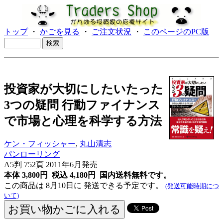
トップ
・
かごを見る
・
ご注文状況
・
このページのPC版
投資家が大切にしたいたった
3つの疑問 行動ファイナンス
で市場と心理を科学する方法
ケン・フィッシャー
,
丸山清志
パンローリング
A5判 752頁 2011年6月発売
本体 3,800円 税込 4,180円
国内送料無料です。
この商品は 8月10日に 発送できる予定です。
(発送可能時期につ
いて)