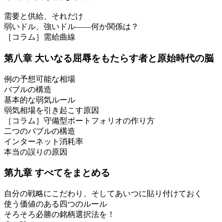
需要と供給、それだけ
弱いドル、強いドル――何か関係は？
［コラム］需給曲線
第八章 大いなる屈辱をもたらす者と原始時代の脳
例の予想可能な相場
バブルの構造
基本的な弱気ルール
弱気相場を引き起こす原因
［コラム］守備型ポートフォリオの作り方
二つのバブルの構造
インターネット消耗率
本当の誤りの原因
第九章 すべてをまとめる
自分の戦略にこだわり、そしてあいつに貼り付けておく
使う価値のある四つのルール
そろそろ必勝の銘柄選択法を！