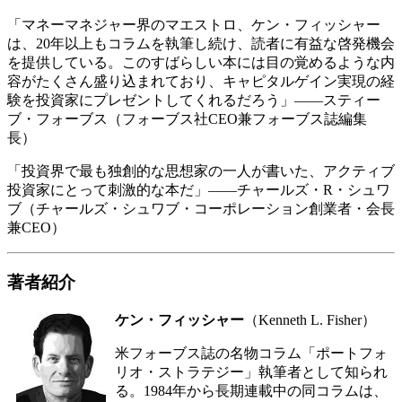
「マネーマネジャー界のマエストロ、ケン・フィッシャー
は、20年以上もコラムを執筆し続け、読者に有益な啓発機会
を提供している。このすばらしい本には目の覚めるような内
容がたくさん盛り込まれており、キャピタルゲイン実現の経
験を投資家にプレゼントしてくれるだろう」――スティー
ブ・フォーブス（フォーブス社CEO兼フォーブス誌編集
長）
「投資界で最も独創的な思想家の一人が書いた、アクティブ
投資家にとって刺激的な本だ」――チャールズ・R・シュワ
ブ（チャールズ・シュワブ・コーポレーション創業者・会長
兼CEO）
著者紹介
ケン・フィッシャー
（Kenneth L. Fisher）
米フォーブス誌の名物コラム「ポートフォ
リオ・ストラテジー」執筆者として知られ
る。1984年から長期連載中の同コラムは、