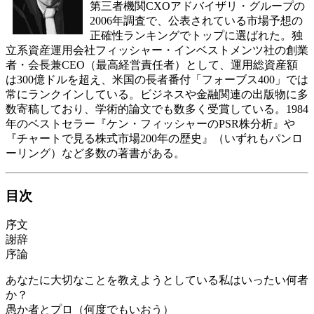
第三者機関CXOアドバイザリ・グループの
2006年調査で、公表されている市場予想の
正確性ランキングでトップに選ばれた。独
立系資産運用会社フィッシャー・インベストメンツ社の創業
者・会長兼CEO（最高経営責任者）として、運用総資産額
は300億ドルを超え、米国の長者番付「フォーブス400」では
常にランクインしている。ビジネスや金融関連の出版物に多
数寄稿しており、学術的論文でも数多く受賞している。1984
年のベストセラー『ケン・フィッシャーのPSR株分析』や
『チャートで見る株式市場200年の歴史』（いずれもパンロ
ーリング）など多数の著書がある。
目次
序文
謝辞
序論
あなたに大切なことを教えようとしている私はいったい何者
か？
愚か者とプロ（何度でもいおう）