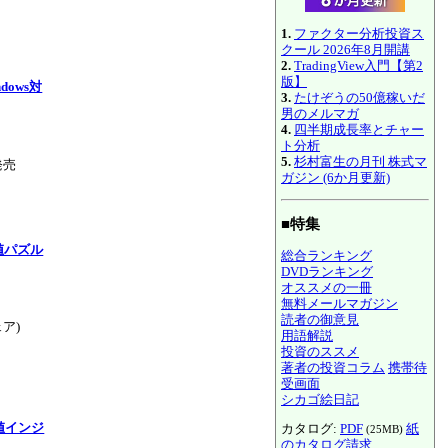
1.
ファクター分析投資ス
クール 2026年8月開講
2.
TradingView入門【第2
版】
ows対
3.
たけぞうの50億稼いだ
男のメルマガ
4.
四半期成長率とチャー
ト分析
5.
杉村富生の月刊 株式マ
発売
ガジン (6か月更新)
■特集
値パズル
総合ランキング
DVDランキング
オススメの一冊
無料メールマガジン
読者の御意見
ア)
用語解説
投資のススメ
著者の投資コラム
携帯待
受画面
シカゴ絵日記
値インジ
カタログ:
PDF
紙
(25MB)
のカタログ請求