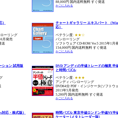
88,000円 国内送料無料 すぐ発送
かごに入れる
対応）
チャートギャラリー エキスパート （Wind
応）
ンローリング
ベテラン度:
★★☆
年6月発売
パンローリング
発送
ソフトウェア CD-ROM Ver.5
2015年1月
154,000円 国内送料無料 すぐ発送
かごに入れる
ション 試用版
DVD アンディの半値トレードの極意 半
と時間パズル
グ
ベテラン度:
★★★
アンディ パンローリング
送
DVD64分 PDF・インジケータ(ソフトウェ
2013年5月発売
5,280円 国内送料無料 すぐ発送
かごに入れる
ws対応・株式版）
時間パズル 東京半値ロンドン半値NY半
ケーター [メタトレーダー版]