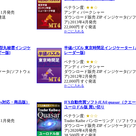
ベテラン度:
★★☆
年1月発売
アンディ バークシャー
発送
ダウンロード販売 ZIP インジケータ(ソ
ア) 2013年4月発売
22,000円 すぐ発送
かごに入れる
新型丸秘雲インジケ
半値パズル 東京時間足インジケーター [
ダー版]
レーダー版]
ベテラン度:
★★☆
アンディ バークシャー
ジケータ(ソフトウェ
ダウンロード販売 ZIP インジケータ(ソ
ア) 2012年2月発売
22,000円 すぐ発送
かごに入れる
ws対応・商品版）
[FX自動売買ソフト(EA)] quasar（ク
ユーロドル版 買い切り
ベテラン度:
★☆☆
年1月発売
Trader Kaibe パンローリング（ソフト
ダウンロード販売 ZIP インジケータ(ソ
ア) 2020年4月発売
38,500円 すぐ発送