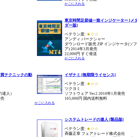
かごに入れる
東京時間足節値一致インジケーター [メ
ダー版]
ベテラン度:
★☆☆
アンディ バークシャー
ダウンロード販売 ZIP インジケータ(ソ
ア) 2014年3月発売
22,000円 すぐ発送
かごに入れる
売買テクニックの動
イザナミ [無期限ライセンス]
ベテラン度:
★☆☆
ツクヨミ
の達人）
ソフトウェア Ver.2
2010年1月発売
発売
165,000円 国内送料無料
かごに入れる
システムトレードの達人 [製品版]
ベテラン度:
★☆☆
斉藤正章 フェアトレード株式会社