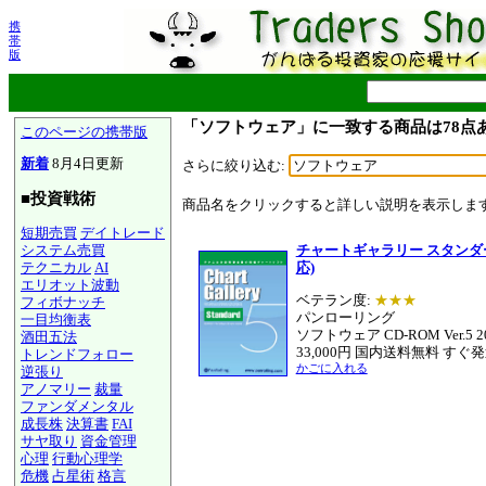
携
帯
版
「ソフトウェア」に一致する商品は78点
このページの携帯版
新着
8月4日更新
さらに絞り込む:
■投資戦術
商品名をクリックすると詳しい説明を表示しま
短期売買
デイトレード
システム売買
チャートギャラリー スタンダード
テクニカル
AI
応)
エリオット波動
ベテラン度:
★★★
フィボナッチ
パンローリング
一目均衡表
ソフトウェア CD-ROM Ver.5 
酒田五法
33,000円 国内送料無料 すぐ
トレンドフォロー
かごに入れる
逆張り
アノマリー
裁量
ファンダメンタル
成長株
決算書
FAI
サヤ取り
資金管理
心理
行動心理学
危機
占星術
格言