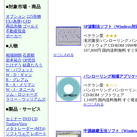
■対象市場・商品
オプション
225先物
FX (為替)
CFD
商品先物
ゴールド
SP波動法ソフト（Windows
不動産投資
ベテラン度:
★★★
ポーカー
滝沢隆安/パンローリング パ
ソフトウェア CD-ROM 1999
■人物
107,800円 国内送料無料 すぐ
かごに入れる
相場師朗
石原順
岩本祐介
OP売坊
たけぞう
結喜たろう
W・バフェット
W・D・ギャン
パンローリング相場アプリケー
B・グレアム
R・A・メリマン
ベテラン度:
★☆☆
W・J・オニール
パンローリング パンローリン
ジム・ロジャーズ
CD-ROM ソフトウェア
ラリー・ウィリアムズ
1,100円 国内送料無料 すぐ発
かごに入れる
■製品・サービス
セミナー
DVD
CD
TradingView
メタトレーダー (MT4)
中源線建玉法ソフト（Windo
ソフトウェア
レポート