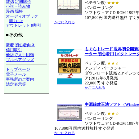
雑誌
定期購読
ベテラン度:
★★★
小説・読み物
パンローリング
漫画
場帳
ソフトウェア CD-ROM 1997
オーディオブック
107,800円 国内送料無料 すぐ
聞くには
かごに入れる
アウトレット
9割引
■その他
新着
初心者向き
もぐらトレード 世界初公開
信用取引
ーター 初心者用 [メタトレー
他店で入手困難
ブルベアグッズ
ベテラン度:
★★☆
アンディ バークシャー
トップページ
ダウンロード販売 ZIP イン
電子メール
ア) 2012年6月発売
事務所のご案内
22,000円 すぐ発送
法定表示等
かごに入れる
a@panrolling.com
中源線建玉法ソフト（Windo
ベテラン度:
★★☆
パンローリング
ソフトウェア CD-ROM 1997
107,800円 国内送料無料 すぐ発送
かごに入れる