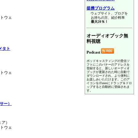
提携プログラム
ウェブサイト、ブログを
フトウェ
お持ちの方、紹介料率
最大20％！
オーディオブック無
料視聴
メタト
Podcast
ポッドキャスティングの受信ソ
フトにこのバナーのアドレスを
登録すると、新しいオーディオ
フトウェ
ブックが更新された時に自動で
ダウンロードされ、より便利に
お楽しみいただけます。このア
イコンをiTunesにドラッグ＆ドロ
ップすると自動的に登録されま
す。
エーサー）
ウェア）
フトウェ