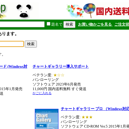
題名で
お買い物かごを見る
ご注文
あります。
す。
 (Windows対
チャートギャラリー導入サポート
ベテラン度:
★☆☆
パンローリング
ソフトウェア 2023年6月発売
2015年1月発売
11,000円 国内送料無料 すぐ発送
発送
かごに入れる
チャートギャラリー プロ （Windows対
ベテラン度:
★★★
パンローリング
ソフトウェア CD-ROM Ver.5
2015年1月