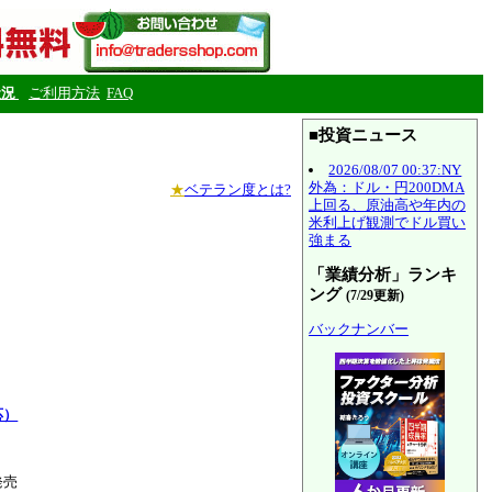
状況
ご利用方法
FAQ
■投資ニュース
2026/08/07 00:37:NY
外為：ドル・円200DMA
★
ベテラン度とは?
上回る、原油高や年内の
米利上げ観測でドル買い
強まる
「業績分析」ランキ
ング
(7/29更新)
バックナンバー
応）
発売