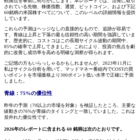
転換点を事前に明らかにします。本レポートでは、活発に取引
されている先物、株価指数、通貨、ビットコイン、および下記
60銘柄の米国株すべてについて、このレベルの詳細情報を提供
しています。
これらの予測はヘッジなしの直接的なもので、追跡が容易で
す。青線は上昇と下落の最も信頼性の高い期間を強調していま
す。歴史的に、コストコはこの長期サイクル波動の期間中、
85%の確率で上昇してきました。これにより、投資の焦点を劇
的に改善し成功率を高める明確な洞察が得られます。
ご記憶の方もいらっしゃるかもしれませんが、2023年11月に
私はサイクル分析を用いて、マッドマネー番組内でCOSTの買
いポイントを市場価格より300ポイント低い水準で正確に予測
しました。
青線：75%の優位性
昨年の予測（70以上の市場を対象）を検証したところ、主要な
値動きの76%が青線のタイミングと一致していました。これは
並外れた優位性です。
2026年のレポートに含まれる 60 銘柄は次のとおりです。