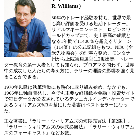
R. Williams）
50年のトレード経験を持ち、世界で最
も高い評価を受ける短期トレーダー。
リアルマネーコンテスト、ロビンスワ
ールドカップにて、史上最高の成績と
なる1年間で11400％を超えるリターン
（114倍）の公式記録をもつ。NFA（全
米先物協会）の理事を務め、モンタナ
州から上院議員選挙に2度出馬。トレー
ダー教育の第一人者としても知られ、プロアマを問わず、世界
中の成功した人たちの考え方に、ラリーの理論の影響を強く見
ることができる。
1970年以降は執筆活動にも熱心に取り組み始め、なかでも、
1966年に独自開発し、今でも主要な経済紙や金融・投資サイト
で毎日データが公表されているテクニカルインディケーターで
あるウィリアムズ%Rを基にした著書はベストセラーになっ
た。
主な著書に『ラリー・ウィリアムズの短期売買法【第2版】』
『ラリー・ウィリアムズの株式必勝法』『ラリー・ウィリアム
ズのフォーキャスト』など多数。