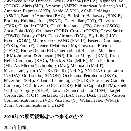
Advanced Micro Devices (AMD), Alibaba (BABA), Alphabet Inc.
(GOOG), Altria (MO), Amazon (AMZN), American Airlines (AAL),
American Express (AXP), Apple (AAPL), ASML Holdings
(ASML), Bank of America (BAC), Berkshire Hathaway (BRK-B),
Booking Holdings Inc. (BKNG), Caterpillar (CAT), Chevron
(CVX), Chipotle (CMG), Chubb Insurance (CB), Cisco (CSCO),
Coca-Cola (KO), Coinbase (COIN), Costco (COST), CrowdStrike
(CRWD), Disney (DIS), Delta Airlines (DAL), Ely Lilly (LLY),
Exxon (XOM), MicroSectors FANG (FNGU), Fastenal Company
(FAST), Ford (F), General Motors (GM), Grayscale Bitcoin
(GBTC), Home Depot (HD), International Business Machines
(IBM), Johnson & Johnson (JNJ), Kinder Morgan (KMI), Kraft
Heinz Company (KHC), Merck & Co. (MRK), Meta Platforms
(META), Micron Technology (MU), Microsoft (MSFT),
Microstrategy Inc (MSTR), Netflix (NFLX), NVIDIA Corporation
(NVDA), On Holding (ONON), Occidental Petroleum (OXY),
Pfizer Inc. (PFE), Palantir Technologies (PLTR), Procter & Gamble
Company (PG), Invesco QQQ (QQQ), Rithm Capital (RITM), Shell
(SHEL), Shopify (SHOP), Taiwan Semiconductor (TSM), Target
Corporation (TGT), Tesla Inc. (TSLA), Trade Desk (TTD), Verizon
Communications Inc (VZ), Visa Inc. (V), Walmart Inc. (WMT),
Zoom Communications Inc (ZM)
2026年の景気後退はいつ来るのか？
2025年初頭、