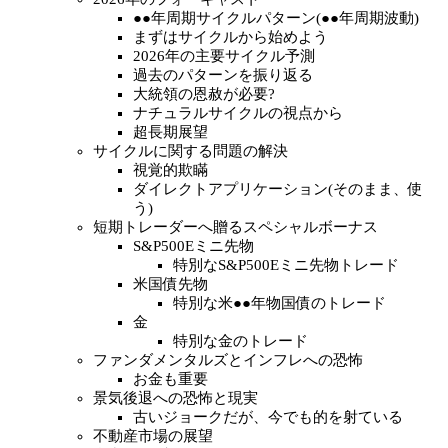
●●年周期サイクルパターン(●●年周期波動)
まずはサイクルから始めよう
2026年の主要サイクル予測
過去のパターンを振り返る
大統領の恩赦が必要?
ナチュラルサイクルの視点から
超長期展望
サイクルに関する問題の解決
視覚的欺瞞
ダイレクトアプリケーション(そのまま、使
う)
短期トレーダーへ贈るスペシャルボーナス
S&P500Eミニ先物
特別なS&P500Eミニ先物トレード
米国債先物
特別な米●●年物国債のトレード
金
特別な金のトレード
ファンダメンタルズとインフレへの恐怖
お金も重要
景気後退への恐怖と現実
古いジョークだが、今でも的を射ている
不動産市場の展望