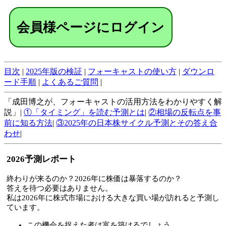
会員様ページにログイン
目次
|
2025年版の検証
|
フォーキャストの使い方
|
ダウンロ
ード手順
|
よくあるご質問
|
「成田博之が、フォーキャストの活用方法をわかりやすく解
説」|
①「タイミング」を読む予測とは
|
②相場の反転点を事
前に知る方法
|
③2025年の日本株サイクル予測とその答え合
わせ
|
2026予測レポート
終わりが来るのか？2026年に株価は暴落するのか？
答えを待つ必要はありません。
私は2026年に株式市場における大きな買い場が訪れると予測し
ています。
この機会を捉えた者は富を築けるでしょう。