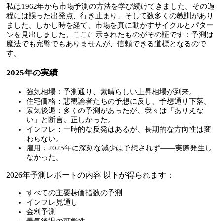
私は1962年から市場予測の方法を学び続けてきました。その過
程には誤った出発点、行き止まり、そして数多くの教訓があり
ました。しかし時を経て、市場を真に動かすサイクルとパター
ンを見出しました。ここに示されたものがその証です：予測は
魔法でも完璧でもありませんが、信頼できる道標となるので
す。
2025年の実績
強気相場：予測通り、素晴らしい上昇相場が到来。
住宅価格：悲観論者たちの予想に反し、予想通り下落。
景気後退：多くの予測があったが、我々は「ありえな
い」と断言。正しかった。
インフレ：一時的な反発はあるが、長期的な方向性は変
わらない。
雇用：2025年に深刻な減少は予想されず——実際発生し
なかった。
2026年予測レポートの内容 以下が得られます：
すべての主要株価指数の予測
インフレ見通し
金利予測
景気後退の可能性