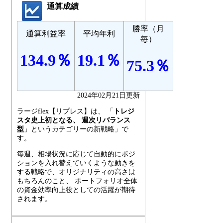
通算成績
勝率（月
通算利益率
平均年利
毎）
134.9％
19.1％
75.3％
2024年02月21日更新
ラージflex【リプレス】は、 「
トレジ
スタ史上初となる、 週次リバランス
型
」というカテゴリーの新戦略」で
す。
毎週、相場状況に応じて自動的にポジ
ションを入れ替えていくような動きを
する戦略で、オリジナリティの高さは
もちろんのこと、 ポートフォリオ全体
の資金効率向上役としての活躍が期待
されます。