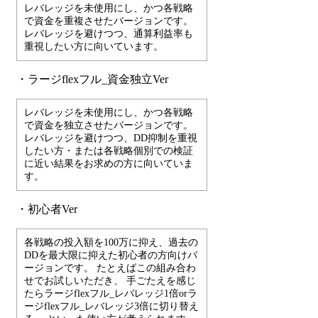
レバレッジを未使用にし、かつ各戦略
で資金を重複させたバージョンです。
レバレッジを避けつつ、通算利益率も
重視したい方に向いています。
・ラージflexフル_資金独立Ver
レバレッジを未使用にし、かつ各戦略
で資金を独立させたバージョンです。
レバレッジを避けつつ、DD抑制を重視
したい方・または各戦略個別での検証
に近い結果をお求めの方に向いていま
す。
・初心者Ver
各戦略の投入額を100万に抑え、過去の
DDを最大限に抑えた初心者の方向けバ
ージョンです。 たとえばこの組み合わ
せでお試しいただき、 手ごたえを感じ
たらラージflexフル_レバレッジ1倍orラ
ージflexフル_レバレッジ3倍に切り替え