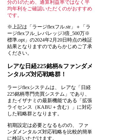
分の1のため、通算利益率ではなく平
均年利をご確認いただくのがおすすめ
です。
※上記は「ラージflexフル.str」＋「ラ
ージflexフル_レバレッジ3倍_500万※
標準.opt」の2024年2月20日時点の検証
結果となりますのであらかじめご了承
ください。
レアな日経225銘柄&ファンダメ
ンタルズ対応戦略群！
ラージflexシステムは、 レアな「日経
225銘柄専門売買システム」であり、
またイザナミの最新機能である「拡張
ライセンス（KABU＋含む）」に対応
した戦略群となります。
初期設定は必要となるものの、 ファ
ンダメンタルズ対応戦略を比較的簡単
に検証いただけます。