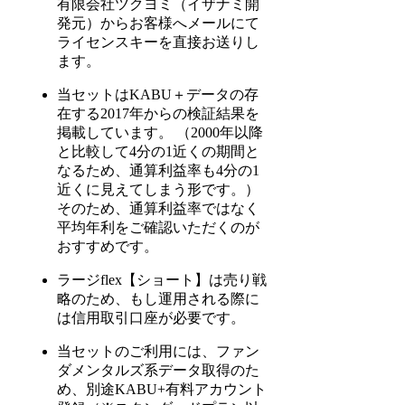
有限会社ツクヨミ（イザナミ開
発元）からお客様へメールにて
ライセンスキーを直接お送りし
ます。
当セットはKABU＋データの存
在する2017年からの検証結果を
掲載しています。 （2000年以降
と比較して4分の1近くの期間と
なるため、通算利益率も4分の1
近くに見えてしまう形です。）
そのため、通算利益率ではなく
平均年利をご確認いただくのが
おすすめです。
ラージflex【ショート】は売り戦
略のため、もし運用される際に
は信用取引口座が必要です。
当セットのご利用には、ファン
ダメンタルズ系データ取得のた
め、別途KABU+有料アカウント