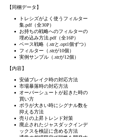
【同梱データ】
トレシズがよく使うフィルター
集.pdf（全30P）
お持ちの戦略へのフィルターの
埋め込み方法.pdf（全16P）
ベース戦略（.strと.opt1個ずつ）
フィルター（.strが10個）
実例サンプル（.strが12個）
【内容】
安値ブレイク時の対応方法
市場暴落時の対応方法
オーバーシュートが起きた時の
買い方
ボラが大きい時にシグナル数を
抑える方法
売りの上昇トレンド対策
廃止されたジャスダックインデ
ックスを検証に含める方法