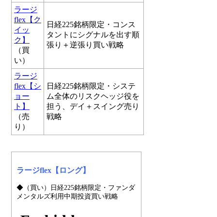
ラージ
flex【ク
日経225銘柄限定・コンス
イッ
タントにシグナルを出す順
ク】
張り＋逆張り買い戦略
（買
い）
ラージ
flex【シ
日経225銘柄限定・システ
ョー
ム全体のリスクヘッジ役を
ト】
担う、デイ＋スイング売り
（売
戦略
り）
ラージflex【ロング】
◆（買い）日経225銘柄限定・ファンダ
メンタルズ利用中期投資買い戦略