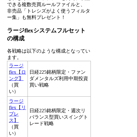
できる複数売買ルールファイルと、
非売品「トレシズがよく使うフィルタ
ー集」も無料プレゼント！
ラージflexシステムフルセット
の構成
各戦略は以下のような構成となってい
ます。
ラージ
flex【ロ
日経225銘柄限定・ファン
ング】
ダメンタルズ利用中期投資
（買
買い戦略
い）
ラージ
flex【リ
日経225銘柄限定・週次リ
プレ
バランス型買いスイングト
ス】
レード戦略
（買
い）