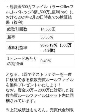
・総資金500万ファイル（ラージflexフ
ル_レバレッジ3倍_500万_複利.opt）に
おける2024年2月20日時点での検証結
果（複利）
総取引回数
14,568回
勝率
55.36％
9876.19％（500万
通算利益率
→4.9億）
1トレードあたり
0.40％
の期待値
となる、1回で全ストラテジーを一度
に検証できる複数売買ルールファイル
を無料プレゼントいたします！
なお、資金50万～2000万に対応した複
数売買ルールファイルはセット内に同
梱されています。
※上記成績はもちろん、売買代金制限