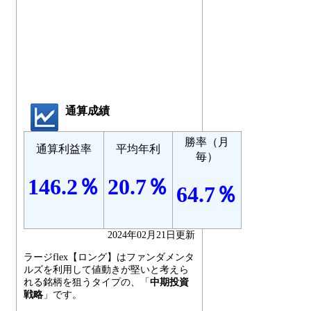
通算成績
勝率（月
通算利益率
平均年利
毎）
146.2％
20.7％
64.7％
2024年02月21日更新
ラージflex【ロング】はファンダメンタ
ルズを利用して値動きが堅いと考えら
れる銘柄を狙うタイプの、「
中期投資
戦略
」です。